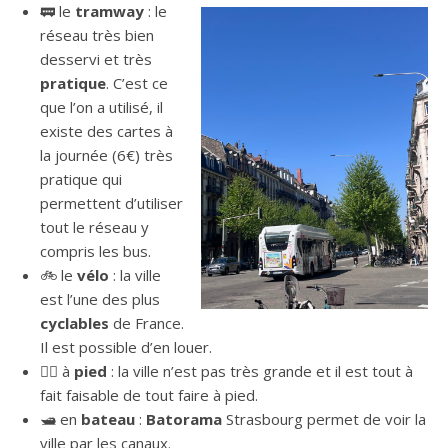
🚃 le
tramway
: le
réseau très bien
desservi et très
pratique
. C’est ce
que l’on a utilisé, il
existe des cartes à
la journée (6€) très
pratique qui
permettent d’utiliser
tout le réseau y
compris les bus.
🚲 le
vélo
: la ville
est l’une des plus
cyclables
de France.
Il est possible d’en louer.
🚶‍♂️ à
pied
: la ville n’est pas très grande et il est tout à
fait faisable de tout faire à pied.
🛥️ en
bateau
:
Batorama
Strasbourg permet de voir la
ville par les canaux.