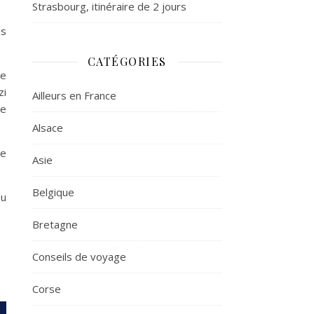
Strasbourg, itinéraire de 2 jours
is
CATÉGORIES
ne
zi
Ailleurs en France
de
Alsace
e
Asie
Belgique
du
Bretagne
Conseils de voyage
Corse