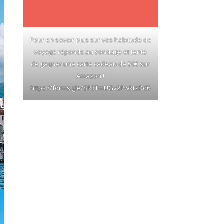
Pour en savoir plus sur vos habitude de
voyage réponds au sondage et tente
de gagner une carte cadeau de 50€ sur
Amazon !
https://forms.gle/SR3TmUGv2PwktzDd6