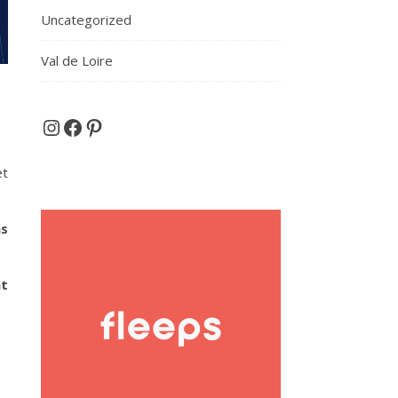
Uncategorized
Val de Loire
Et si on partait en voyage ...
Facebook
Pinterest
et
ns
nt