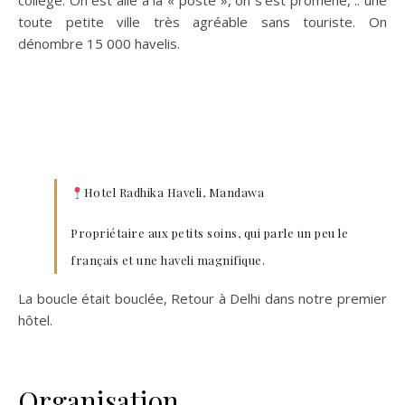
collège. On est allé à la « poste », on s’est promené, .. une
toute petite ville très agréable sans touriste. On
dénombre 15 000 havelis.
Hotel Radhika Haveli, Mandawa
Propriétaire aux petits soins, qui parle un peu le
français et une haveli magnifique.
La boucle était bouclée, Retour à Delhi dans notre premier
hôtel.
Organisation