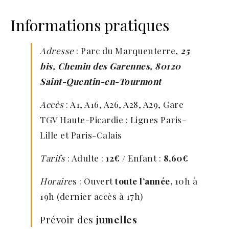
Informations pratiques
Adresse
: Parc du Marquenterre,
25
bis, Chemin des Garennes, 80120
Saint-Quentin-en-Tourmont
Accès
: A1, A16, A26, A28, A29, Gare
TGV Haute-Picardie : Lignes Paris-
Lille et Paris-Calais
Tarifs
: Adulte :
12€
/ Enfant :
8,60€
Horaire
s : Ouvert
toute l’année,
10h à
19h (dernier accès à 17h)
Prévoir des
jumelles