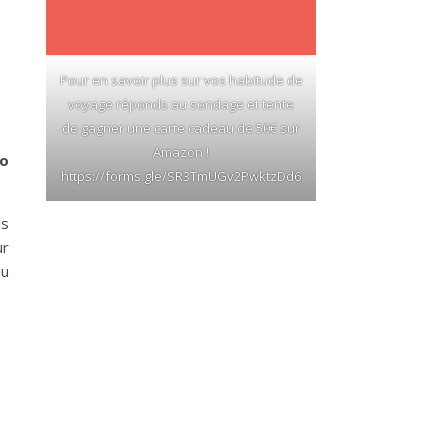
Pour en savoir plus sur vos habitude de
voyage réponds au sondage et tente
de gagner une carte cadeau de 50€ sur
Amazon !
no
https://forms.gle/SR3TmUGv2PwktzDd6
ns
ur
du