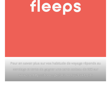
Pour en savoir plus sur vos habitude de voyage réponds au
sondage et tente de gagner une carte cadeau de 50€ sur
Amazon !
https://forms.gle/SR3TmUGv2PwktzDd6