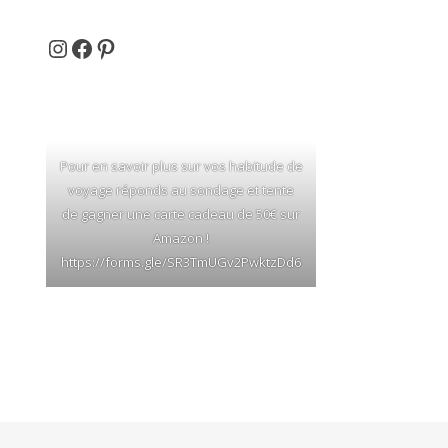
Et si on partait en voyage ...
Facebook
Pinterest
Pour en savoir plus sur vos habitude de
voyage réponds au sondage et tente
de gagner une carte cadeau de 50€ sur
Amazon !
https://forms.gle/SR3TmUGv2PwktzDd6