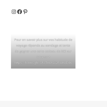
Et si on partait en voyage ...
Facebook
Pinterest
Pour en savoir plus sur vos habitude de
voyage réponds au sondage et tente
de gagner une carte cadeau de 50€ sur
Amazon !
https://forms.gle/SR3TmUGv2PwktzDd6