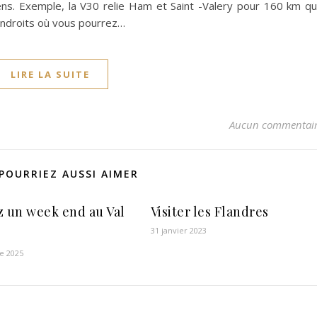
ens. Exemple, la V30 relie Ham et Saint -Valery pour 160 km q
endroits où vous pourrez…
LIRE LA SUITE
Aucun commentai
POURRIEZ AUSSI AIMER
z un week end au Val
Visiter les Flandres
31 janvier 2023
e 2025