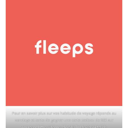
Pour en savoir plus sur vos habitude de voyage réponds au
sondage et tente de gagner une carte cadeau de 50€ sur
Amazon !
https://forms.gle/SR3TmUGv2PwktzDd6