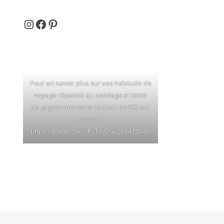
Et si on partait en voyage ...
Facebook
Pinterest
Pour en savoir plus sur vos habitude de
voyage réponds au sondage et tente
de gagner une carte cadeau de 50€ sur
Amazon !
https://forms.gle/SR3TmUGv2PwktzDd6