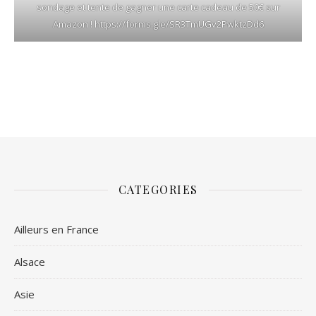
sondage et tente de gagner une carte cadeau de 50€ sur
Amazon !
https://forms.gle/SR3TmUGv2PwktzDd6
CATEGORIES
Ailleurs en France
Alsace
Asie