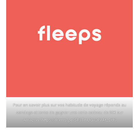
Pour en savoir plus sur vos habitude de voyage réponds au
sondage et tente de gagner une carte cadeau de 50€ sur
Amazon !
https://forms.gle/SR3TmUGv2PwktzDd6