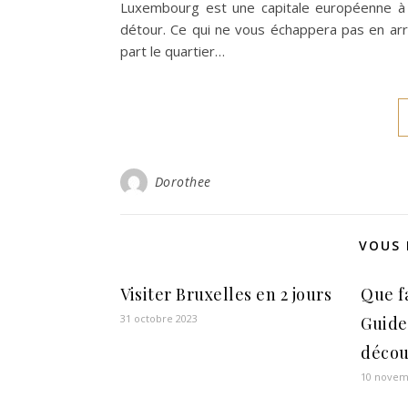
Luxembourg est une capitale européenne à t
détour. Ce qui ne vous échappera pas en arriv
part le quartier…
Dorothee
VOUS 
Visiter Bruxelles en 2 jours
Que f
31 octobre 2023
Guide
découv
10 novem