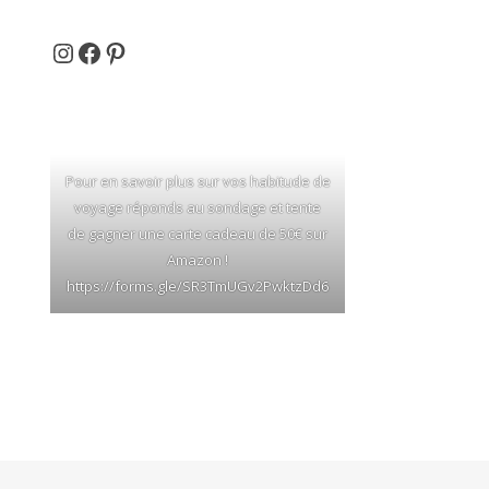
Et si on partait en voyage ...
Facebook
Pinterest
Pour en savoir plus sur vos habitude de
voyage réponds au sondage et tente
de gagner une carte cadeau de 50€ sur
Amazon !
https://forms.gle/SR3TmUGv2PwktzDd6