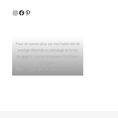
Et si on partait en voyage ...
Facebook
Pinterest
Pour en savoir plus sur vos habitude de
voyage réponds au sondage et tente
de gagner une carte cadeau de 50€ sur
Amazon !
https://forms.gle/SR3TmUGv2PwktzDd6