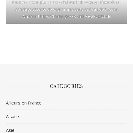
Pour en savoir plus sur vos habitude de voyage réponds au
sondage et tente de gagner une carte cadeau de 50€ sur
Amazon !
https://forms.gle/SR3TmUGv2PwktzDd6
CATEGORIES
Ailleurs en France
Alsace
Asie