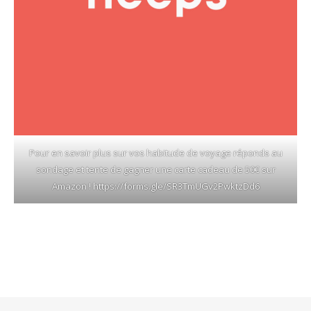
Pour en savoir plus sur vos habitude de voyage réponds au
sondage et tente de gagner une carte cadeau de 50€ sur
Amazon !
https://forms.gle/SR3TmUGv2PwktzDd6